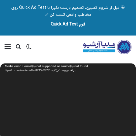
🎯 قبل از شروع کمپین، تصمیم درست بگیر! با Quick Ad Test روی
مخاطب واقعی تست کن ✅
فرم Quick Ad Test
تغییر پوسته
منو
جستجو ب
نمایشگر
Media error: Format(s) not supported or source(s) not found
ویدیو
دریافت پرونده: https://cdn.mediaarshiv.ir/files/AETV-302255.mp4?_=1