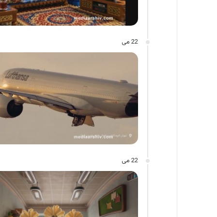
22 می
22 می