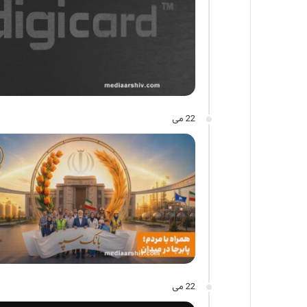
22 می
22 می