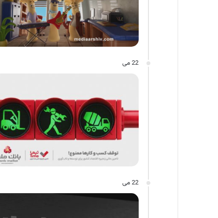
22 می
22 می