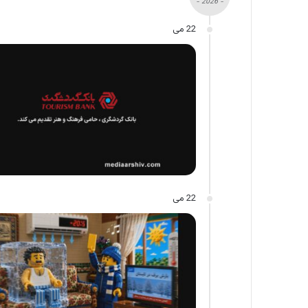
- 2026 -
22 می
22 می