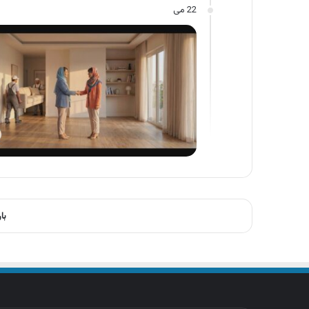
22 می
با