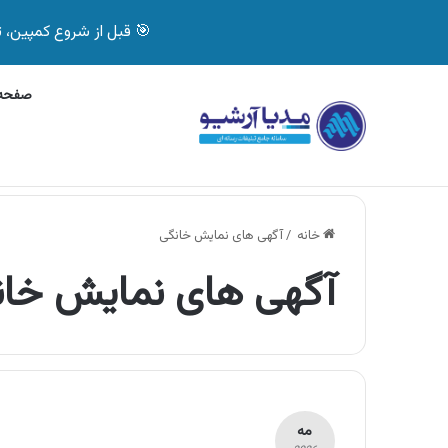
🎯 قبل از شروع کمپین، تصمیم درست بگیر! با 
صفحه 
چهارشنبه, 5 آگوست 2026
آگهی بیمه دات کام، خرید آن
آگهی های تازه
خانه
/
آگهی های نمایش خانگی
آگهی های نمایش خان
مه