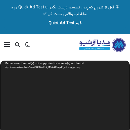
🎯 قبل از شروع کمپین، تصمیم درست بگیر! با Quick Ad Test روی
مخاطب واقعی تست کن ✅
فرم Quick Ad Test
تغییر پوسته
منو
جستجو ب
نمایشگر
Media error: Format(s) not supported or source(s) not found
ویدیو
دریافت پرونده: https://cdn.mediaarshiv.ir/files/ti940144-016_MP4-480.mp4?_=1