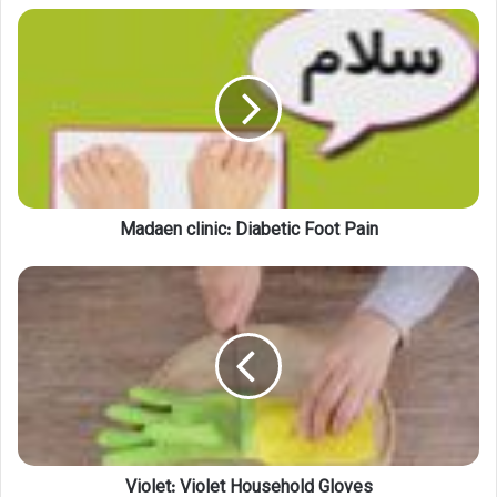
Madaen
clinic:
Diabetic
Foot
Pain
Madaen clinic: Diabetic Foot Pain
Violet:
Violet
Household
Gloves
Violet: Violet Household Gloves