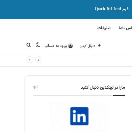
فرم Quick Ad Test
اس باما
تبلیغات
تغییر پوسته
جستجو برای
ورود به حساب
دنبال کردن
مارا در لینکدین دنبال کنید