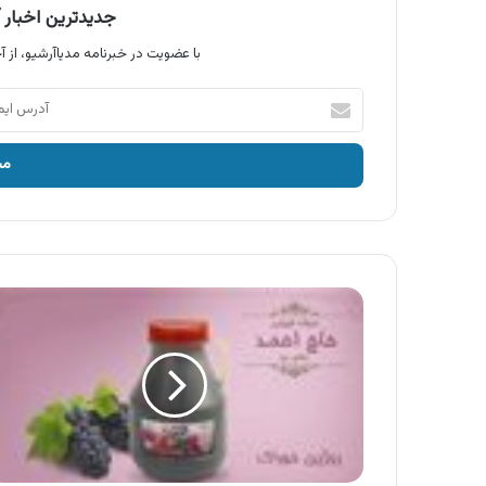
جدیدترین اخبار آ
با عضویت در خبرنامه مدیاآرشیو، از آخ
آدرس
ایمیل
خود
را
وارد
کنید
آگهی
سرکه
طبیعی
حاج
احمد
نظم
جو