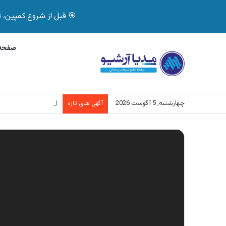
🎯 قبل از شروع کمپین، تصمیم درست بگیر! با 
صفحه 
چهارشنبه, 5 آگوست 2026
آگهی سرای ایرانی، ف
آگهی های تازه
نمایشگر
ویدیو