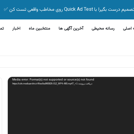
Quick Ad Test روی مخاطب واقعی تست کن ✅
اصلی
رسانه محیطی
آخرین آگهی ها
منتخبین ماه
اخبار
تم
روش اقساطی دوچرخه بدون پیش پرداخت
Media error: Format(s) not supported or source(s) not found
دریافت پرونده: https://cdn.mediaarshiv.ir/files/ba960826-012_MP4-480.mp4?_=1