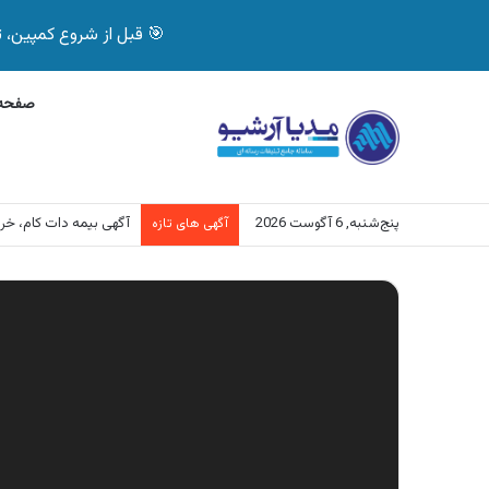
🎯 قبل از شروع کمپین، تصمیم درست بگیر! با 
صفحه 
پنج‌شنبه, 6 آگوست 2026
آگهی بیمه دات کام، خرید آنل
آگهی های تازه
نمایشگر
ویدیو