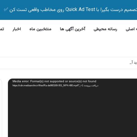
Quick Ad Test روی مخاطب واقعی تست کن ✅
اصلی
رسانه محیطی
آخرین آگهی ها
منتخبین ماه
اخبار
تم
این بیمه زیر ۵ دقیقه
Media error: Format(s) not supported or source(s) not found
دریافت پرونده: https://cdn.mediaarshiv.ir/files/Ra-de960169-001_MP4-480.mp4?_=1