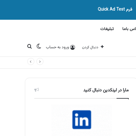
فرم Quick Ad Test
اس باما
تبلیغات
تغییر پوسته
جستجو برای
ورود به حساب
دنبال کردن
مارا در لینکدین دنبال کنید