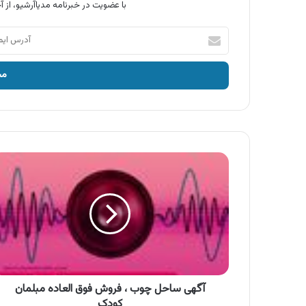
با عضویت در خبرنامه مدیاآرشیو، از آخ
آدرس
ایمیل
خود
را
وارد
کنید
آگهی
ساحل
چوب
،
فروش
فوق
العاده
مبلمان
کودک
آگهی ساحل چوب ، فروش فوق العاده مبلمان
کودک