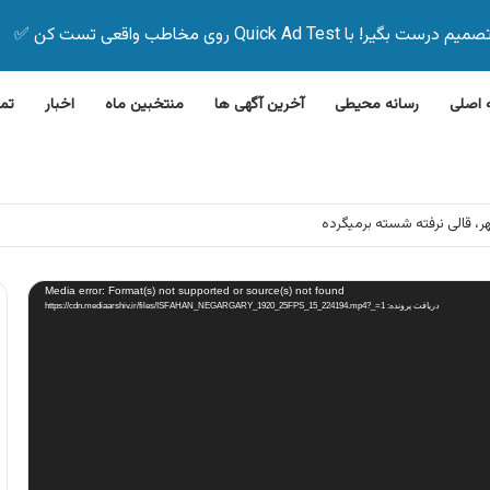
Quick Ad Test روی مخاطب واقعی تست کن ✅
اصلی
رسانه محیطی
آخرین آگهی ها
منتخبین ماه
اخبار
تم
ر، قالی نرفته شسته برمیگرده
Media error: Format(s) not supported or source(s) not found
دریافت پرونده: https://cdn.mediaarshiv.ir/files/ISFAHAN_NEGARGARY_1920_25FPS_15_224194.mp4?_=1