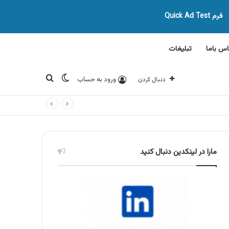
فرم Quick Ad Test
اس باما
تبلیغات
تغییر پوسته
جستجو برای
ورود به حساب
دنبال کردن
مارا در لینکدین دنبال کنید