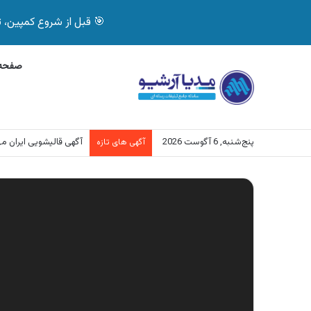
🎯 قبل از شروع کمپین، تصمیم درست بگیر! با 
صفحه 
پنج‌شنبه, 6 آگوست 2026
آگهی قالیشویی ایران مه
آگهی های تازه
نمایشگر
ویدیو