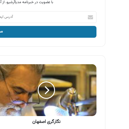
با عضویت در خبرنامه مدیاآرشیو، از آخ
آدرس
ایمیل
خود
را
وارد
کنید
نگارگری
اصفهان
نگارگری اصفهان