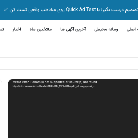
Quick Ad Test روی مخاطب واقعی تست کن ✅
اصلی
رسانه محیطی
آخرین آگهی ها
منتخبین ماه
اخبار
تم
 اقساطی دوچرخه بدون پیش پرداخت
Media error: Format(s) not supported or source(s) not found
دریافت پرونده: https://cdn.mediaarshiv.ir/files/fa930019-009_MP4-480.mp4?_=1