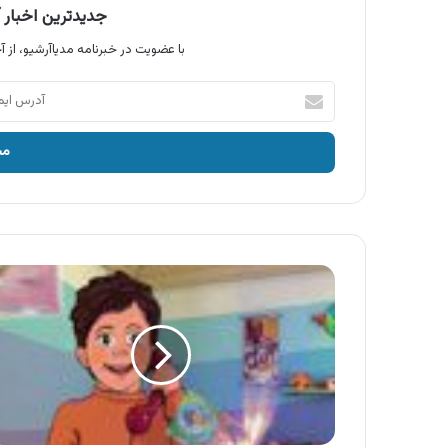
جدیدترین اخبار آ
با عضویت در خبرنامه مدیاآرشیو، از آخ
آدرس
ایمیل
خود
را
وارد
کنید
آگهی
دنیای
کودکان
مروا
،
قصه