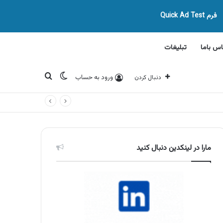
فرم Quick Ad Test
اس باما
تبلیغات
تغییر پوسته
جستجو برای
ورود به حساب
دنبال کردن
مارا در لینکدین دنبال کنید