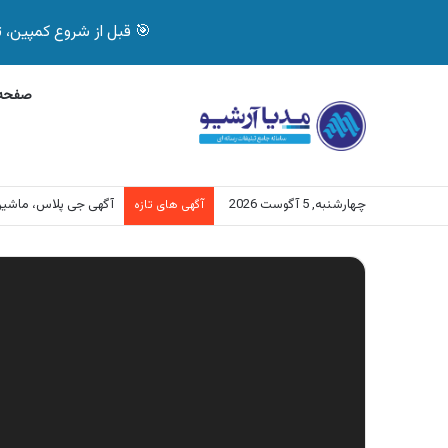
🎯 قبل از شروع کمپین، تصمیم درست بگیر! با 
صفحه 
چهارشنبه, 5 آگوست 2026
آگهی جی پلاس، ماشی
آگهی های تازه
نمایشگر
ویدیو