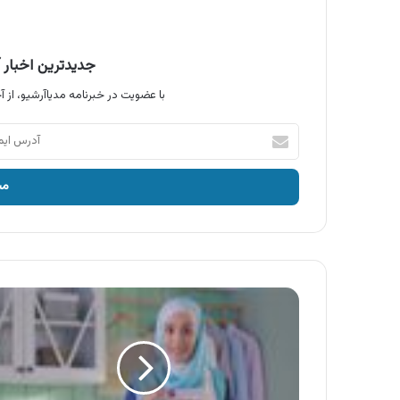
جدیدترین اخبار آ
با عضویت در خبرنامه مدیاآرشیو، از آخ
آدرس
ایمیل
خود
را
وارد
کنید
سافتلن
،
پودر
سافتلن
حاوی
رشته