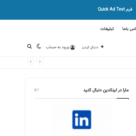
فرم Quick Ad Test
اس باما
تبلیغات
تغییر پوسته
جستجو برای
ورود به حساب
دنبال کردن
مارا در لینکدین دنبال کنید