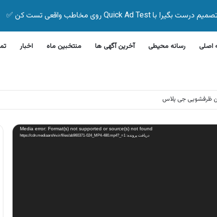
Quick Ad Test روی مخاطب واقعی تست کن ✅
اصلی
رسانه محیطی
آخرین آگهی ها
منتخبین ماه
اخبار
تم
ن ظرفشویی جی پلاس
Media error: Format(s) not supported or source(s) not found
دریافت پرونده: https://cdn.mediaarshiv.ir/files/ab960371-024_MP4-480.mp4?_=1