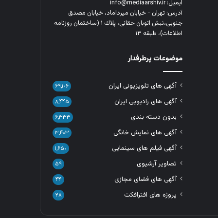
ایمیل: info@mediaarshiv.ir
آدرس: تهران - خیابان میرداماد، خیابان مصدق
جنوبی،نبش اتوبان حقانی، پلاك ١ (ساختمان روزنامه
اطلاعات)، طبقه ۱۳
موضوعات پرطرفدار
آگهی های تلویزیونی ایران
۶۹,۱۰۶
آگهی های رادیویی ایران
۸,۴۴۵
بدون دسته بندی
۶,۳۳۳
آگهی های نمایش خانگی
۳,۴۰۳
آگهی فیلم های سینمایی
۱,۶۵۰
تصاویر آرشیوی
۵۹
آگهی های فضای مجازی
۴۴
پروژه های افترافکت
۲۸