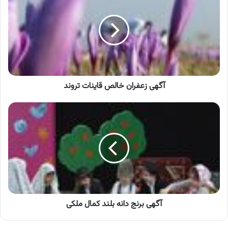
خالص
قاینات
تروند
آگهی زعفران خالص قاینات تروند
آگهی
برنج
دانه
بلند
کمال
ملکی
آگهی برنج دانه بلند کمال ملکی