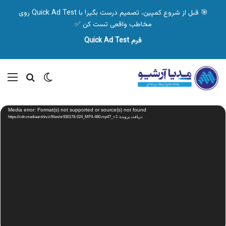
🎯 قبل از شروع کمپین، تصمیم درست بگیر! با Quick Ad Test روی
مخاطب واقعی تست کن ✅
فرم Quick Ad Test
تغییر پوسته
منو
جستجو ب
نمایشگر
Media error: Format(s) not supported or source(s) not found
ویدیو
دریافت پرونده: https://cdn.mediaarshiv.ir/files/or930178-024_MP4-480.mp4?_=1