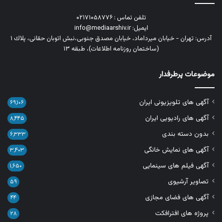
تلفن تماس : ۰۲۱۷۱۰۵۸۷۷۶
ایمیل: info@mediaarshiv.ir
آدرس: تهران - خیابان میرداماد، خیابان مصدق جنوبی،نبش اتوبان حقانی، پلاك ١
(ساختمان روزنامه اطلاعات)، طبقه ۱۳
موضوعات پرطرفدار
آگهی های تلویزیونی ایران
۶۹,۱۰۶
آگهی های رادیویی ایران
۸,۴۴۵
بدون دسته بندی
۶,۳۳۳
آگهی های نمایش خانگی
۳,۴۰۳
آگهی فیلم های سینمایی
۱,۶۵۰
تصاویر آرشیوی
۵۹
آگهی های فضای مجازی
۴۴
پروژه های افترافکت
۲۸