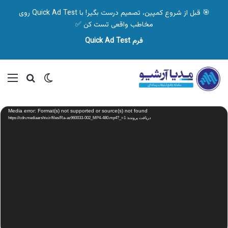
🎯 قبل از شروع کمپین، تصمیم درست بگیر! با Quick Ad Test روی
مخاطب واقعی تست کن ✅
فرم Quick Ad Test
تغییر پوسته
منو
جستجو ب
نمایشگر
Media error: Format(s) not supported or source(s) not found
ویدیو
دریافت پرونده: https://cdn.mediaarshiv.ir/files/Ra-az960033-002_MP4-480.mp4?_=1