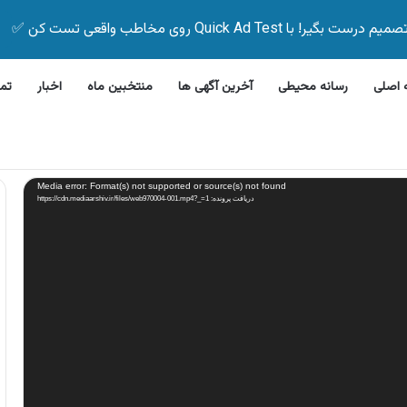
Quick Ad Test روی مخاطب واقعی تست کن ✅
اصلی
رسانه محیطی
آخرین آگهی ها
منتخبین ماه
اخبار
تم
 ظرفشویی جی پلاس
Media error: Format(s) not supported or source(s) not found
دریافت پرونده: https://cdn.mediaarshiv.ir/files/web970004-001.mp4?_=1