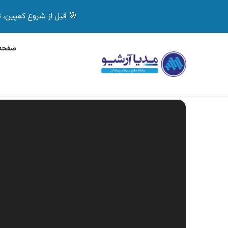
🎯 قبل از شروع کمپین، تصمیم درست بگیر! با 
صفحه 
پنج‌شنبه, 6 آگوست 2026
آگهی جی پلاس، ماشین
آگهی های تازه
نمایشگر
ویدیو