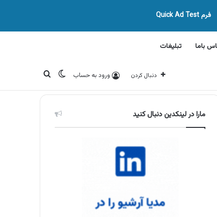
فرم Quick Ad Test
اس باما
تبلیغات
تغییر پوسته
جستجو برای
ورود به حساب
دنبال کردن
مارا در لینکدین دنبال کنید