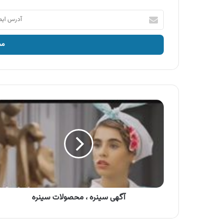
آدرس
ایمیل
خود
را
وارد
کنید
آگهی
سینره
،
محصولات
سینره
آگهی سینره ، محصولات سینره