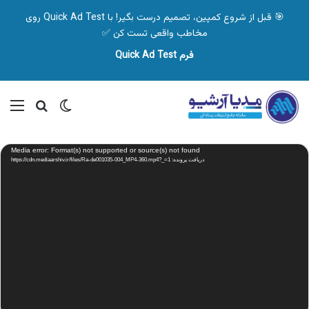
🎯 قبل از شروع کمپین، تصمیم درست بگیر! با Quick Ad Test روی
مخاطب واقعی تست کن ✅
فرم Quick Ad Test
تغییر پوسته
منو
جستجو ب
نمایشگر
Media error: Format(s) not supported or source(s) not found
ویدیو
دریافت پرونده: https://cdn.mediaarshiv.ir/files/Ra-de001035-004_MP4-360.mp4?_=1