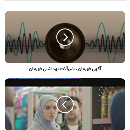
کنید
آگهی
قهرمان
،
شیرآلات
بهداشتی
قهرمان
آگهی قهرمان ، شیرآلات بهداشتی قهرمان
آگهی
افق
کوروش
،
با
صرفه
های
بازار