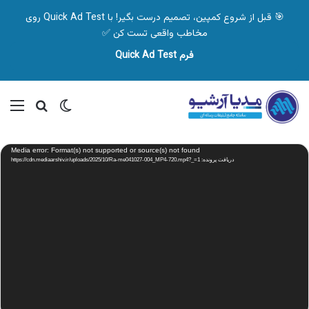
🎯 قبل از شروع کمپین، تصمیم درست بگیر! با Quick Ad Test روی
مخاطب واقعی تست کن ✅
فرم Quick Ad Test
تغییر پوسته
منو
جستجو ب
نمایشگر
Media error: Format(s) not supported or source(s) not found
ویدیو
دریافت پرونده: https://cdn.mediaarshiv.ir/uploads/2025/10/Ra-me041027-004_MP4-720.mp4?_=1