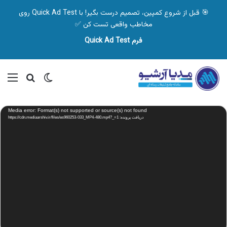
🎯 قبل از شروع کمپین، تصمیم درست بگیر! با Quick Ad Test روی
مخاطب واقعی تست کن ✅
فرم Quick Ad Test
تغییر پوسته
منو
جستجو ب
نمایشگر
Media error: Format(s) not supported or source(s) not found
ویدیو
دریافت پرونده: https://cdn.mediaarshiv.ir/files/es960253-033_MP4-480.mp4?_=1