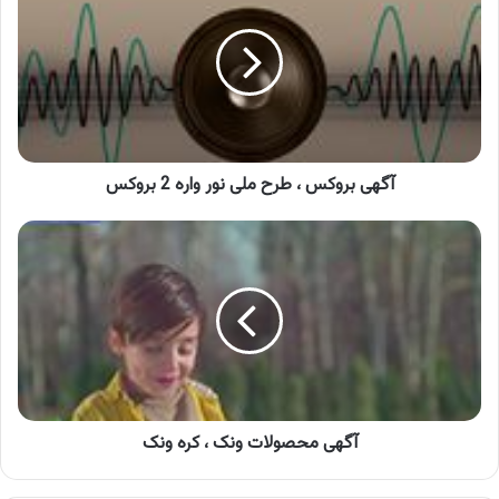
،
طرح
ملی
نور
واره
2
بروکس
آگهی بروکس ، طرح ملی نور واره 2 بروکس
آگهی
محصولات
ونک
،
کره
ونک
آگهی محصولات ونک ، کره ونک