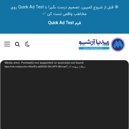
🎯 قبل از شروع کمپین، تصمیم درست بگیر! با Quick Ad Test روی
مخاطب واقعی تست کن ✅
فرم Quick Ad Test
تغییر پوسته
منو
جستجو ب
نمایشگر
Media error: Format(s) not supported or source(s) not found
ویدیو
دریافت پرونده: https://cdn.mediaarshiv.ir/files/Ra-ab001032-004_MP4-360.mp4?_=1