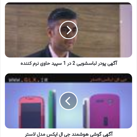
آگهی
پودر
لباسشویی
2
در
1
سپید
حاوی
نرم
کننده
آگهی پودر لباسشویی 2 در 1 سپید حاوی نرم کننده
آگهی
گوشی
هوشمند
جی
ال
ایکس
مدل
لاستر
آگهی گوشی هوشمند جی ال ایکس مدل لاستر