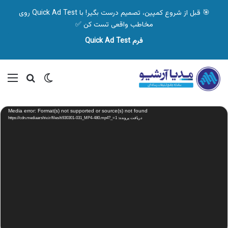
🎯 قبل از شروع کمپین، تصمیم درست بگیر! با Quick Ad Test روی
مخاطب واقعی تست کن ✅
فرم Quick Ad Test
تغییر پوسته
منو
جستجو ب
نمایشگر
Media error: Format(s) not supported or source(s) not found
ویدیو
دریافت پرونده: https://cdn.mediaarshiv.ir/files/ti930301-031_MP4-480.mp4?_=1