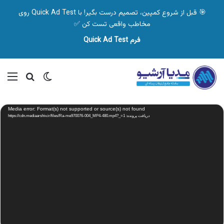
🎯 قبل از شروع کمپین، تصمیم درست بگیر! با Quick Ad Test روی
مخاطب واقعی تست کن ✅
فرم Quick Ad Test
تغییر پوسته
منو
جستجو ب
نمایشگر
Media error: Format(s) not supported or source(s) not found
ویدیو
دریافت پرونده: https://cdn.mediaarshiv.ir/files/Ra-me970076-004_MP4-480.mp4?_=1