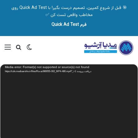
🎯 قبل از شروع کمپین، تصمیم درست بگیر! با Quick Ad Test روی
مخاطب واقعی تست کن ✅
فرم Quick Ad Test
تغییر پوسته
منو
جستجو ب
نمایشگر
Media error: Format(s) not supported or source(s) not found
ویدیو
دریافت پرونده: https://cdn.mediaarshiv.ir/files/Ra-az980055-002_MP4-480.mp4?_=1