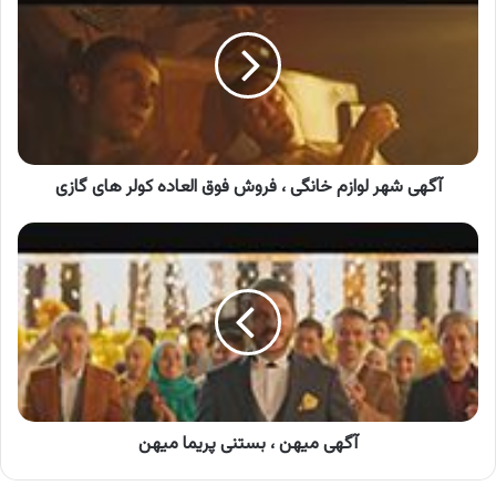
لوازم
خانگی
،
فروش
فوق
العاده
کولر
های
آگهی شهر لوازم خانگی ، فروش فوق العاده کولر های گازی
گازی
آگهی
میهن
،
بستنی
پریما
میهن
آگهی میهن ، بستنی پریما میهن