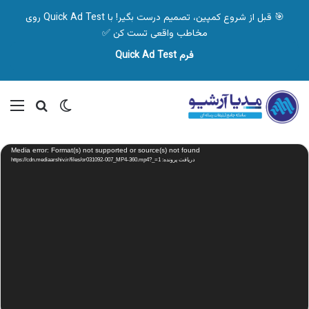
🎯 قبل از شروع کمپین، تصمیم درست بگیر! با Quick Ad Test روی
مخاطب واقعی تست کن ✅
فرم Quick Ad Test
تغییر پوسته
منو
جستجو ب
نمایشگر
Media error: Format(s) not supported or source(s) not found
ویدیو
دریافت پرونده: https://cdn.mediaarshiv.ir/files/or031092-007_MP4-360.mp4?_=1