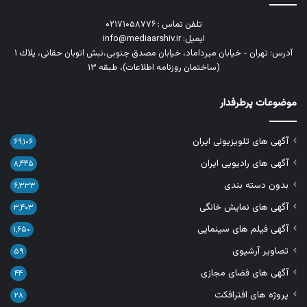
تلفن تماس : ۰۲۱۷۱۰۵۸۷۷۶
ایمیل: info@mediaarshiv.ir
آدرس: تهران - خیابان میرداماد، خیابان مصدق جنوبی،نبش اتوبان حقانی، پلاك ١
(ساختمان روزنامه اطلاعات)، طبقه ۱۳
موضوعات پرطرفدار
آگهی های تلویزیونی ایران
۶۹,۱۰۶
آگهی های رادیویی ایران
۸,۴۴۵
بدون دسته بندی
۶,۳۳۳
آگهی های نمایش خانگی
۳,۴۰۳
آگهی فیلم های سینمایی
۱,۶۵۰
تصاویر آرشیوی
۵۹
آگهی های فضای مجازی
۴۴
پروژه های افترافکت
۲۸