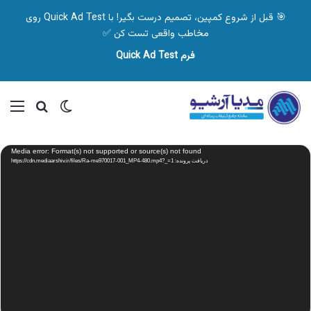
🎯 قبل از شروع کمپین، تصمیم درست بگیر! با Quick Ad Test روی
مخاطب واقعی تست کن ✅
فرم Quick Ad Test
تغییر پوسته
منو
جستجو ب
نمایشگر
Media error: Format(s) not supported or source(s) not found
ویدیو
دریافت پرونده: https://cdn.mediaarshiv.ir/files/Ra-me970017-001_MP4-480.mp4?_=1