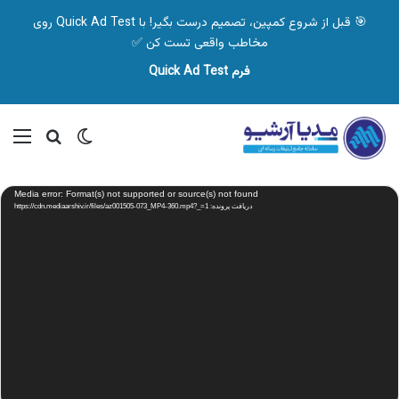
🎯 قبل از شروع کمپین، تصمیم درست بگیر! با Quick Ad Test روی
مخاطب واقعی تست کن ✅
فرم Quick Ad Test
تغییر پوسته
منو
جستجو ب
نمایشگر
Media error: Format(s) not supported or source(s) not found
ویدیو
دریافت پرونده: https://cdn.mediaarshiv.ir/files/az001505-073_MP4-360.mp4?_=1