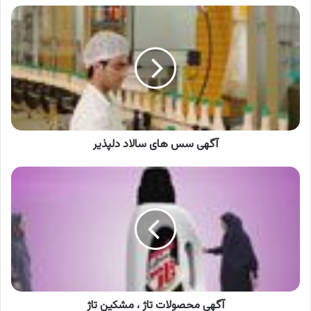
آگهی
سس
های
سالاد
دلپذیر
آگهی سس های سالاد دلپذیر
آگهی
محصولات
تاژ
،
مشکین
تاژ
آگهی محصولات تاژ ، مشکین تاژ