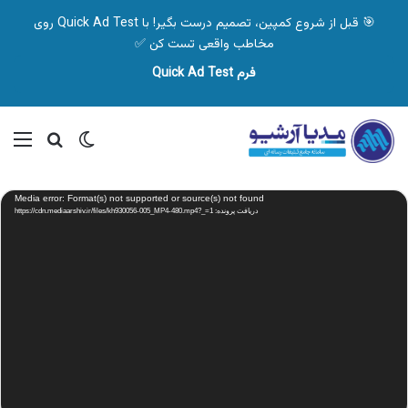
🎯 قبل از شروع کمپین، تصمیم درست بگیر! با Quick Ad Test روی
مخاطب واقعی تست کن ✅
فرم Quick Ad Test
تغییر پوسته
منو
جستجو ب
نمایشگر
Media error: Format(s) not supported or source(s) not found
ویدیو
دریافت پرونده: https://cdn.mediaarshiv.ir/files/kh930056-005_MP4-480.mp4?_=1