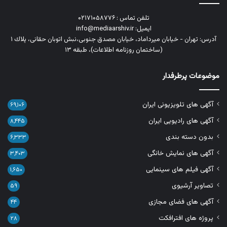
تلفن تماس : ۰۲۱۷۱۰۵۸۷۷۶
ایمیل: info@mediaarshiv.ir
آدرس: تهران - خیابان میرداماد، خیابان مصدق جنوبی،نبش اتوبان حقانی، پلاك ١
(ساختمان روزنامه اطلاعات)، طبقه ۱۳
موضوعات پرطرفدار
آگهی های تلویزیونی ایران
۶۹,۱۰۶
آگهی های رادیویی ایران
۸,۴۴۵
بدون دسته بندی
۶,۳۳۳
آگهی های نمایش خانگی
۳,۴۰۳
آگهی فیلم های سینمایی
۱,۶۵۰
تصاویر آرشیوی
۵۹
آگهی های فضای مجازی
۴۴
پروژه های افترافکت
۲۸