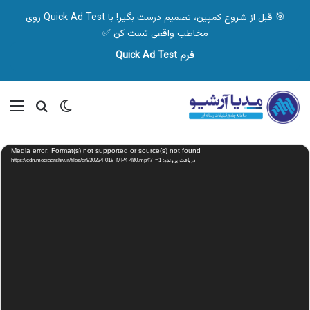
🎯 قبل از شروع کمپین، تصمیم درست بگیر! با Quick Ad Test روی
مخاطب واقعی تست کن ✅
فرم Quick Ad Test
تغییر پوسته
منو
جستجو ب
نمایشگر
Media error: Format(s) not supported or source(s) not found
ویدیو
دریافت پرونده: https://cdn.mediaarshiv.ir/files/or930234-018_MP4-480.mp4?_=1