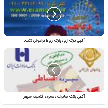
ارم
،
پارک
ارم
را
فراموش
نکنید
آگهی پارک ارم ، پارک ارم را فراموش نکنید
آگهی
بانک
صادرات
،
سپرده
گنجینه
سپهر
آگهی بانک صادرات ، سپرده گنجینه سپهر