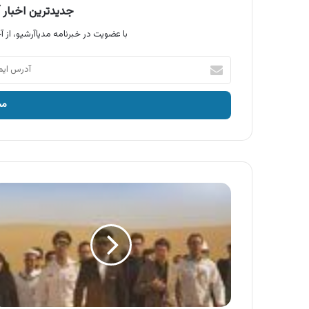
جدیدترین اخبار آ
با عضویت در خبرنامه مدیاآرشیو، از آخ
آدرس
ایمیل
خود
را
وارد
کنید
آگهی
بانک
پارسیان
،
شما
دعوتید