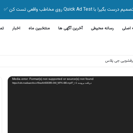
Quick Ad Test روی مخاطب واقعی تست کن ✅
اصلی
رسانه محیطی
آخرین آگهی ها
منتخبین ماه
اخبار
تم
 بیمه زیر ۵ دقیقه
Media error: Format(s) not supported or source(s) not found
دریافت پرونده: https://cdn.mediaarshiv.ir/files/kh930395-044_MP4-480.mp4?_=1