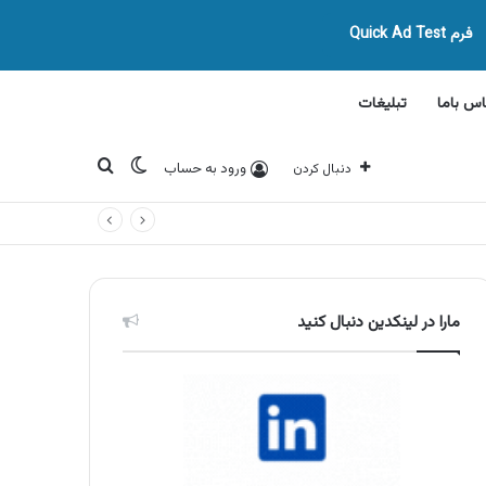
فرم Quick Ad Test
اس باما
تبلیغات
تغییر پوسته
جستجو برای
ورود به حساب
دنبال کردن
مارا در لینکدین دنبال کنید