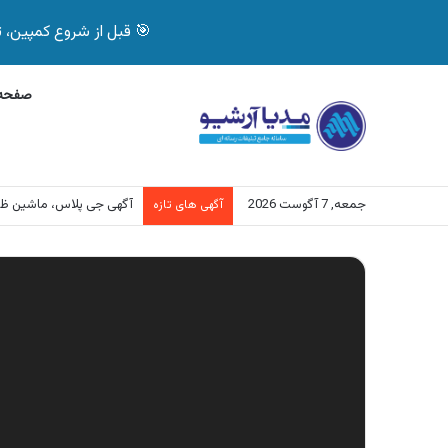
🎯 قبل از شروع کمپین، تصمیم درست بگیر! با 
صفحه 
جمعه, 7 آگوست 2026
آگهی بیمه دات کام، خرید آنلاین
آگهی های تازه
نمایشگر
ویدیو