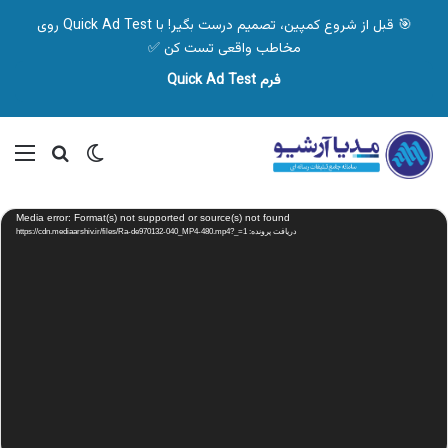
🎯 قبل از شروع کمپین، تصمیم درست بگیر! با Quick Ad Test روی
مخاطب واقعی تست کن ✅
فرم Quick Ad Test
تغییر پوسته
منو
جستجو ب
نمایشگر
Media error: Format(s) not supported or source(s) not found
ویدیو
دریافت پرونده: https://cdn.mediaarshiv.ir/files/Ra-de970132-040_MP4-480.mp4?_=1