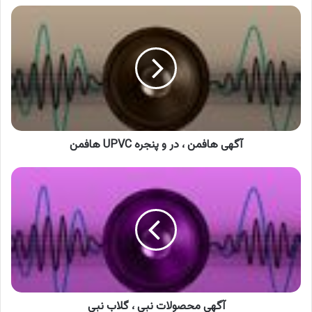
آگهی
هافمن
،
در
و
پنجره
UPVC
هافمن
آگهی هافمن ، در و پنجره UPVC هافمن
آگهی
محصولات
نبی
،
گلاب
نبی
آگهی محصولات نبی ، گلاب نبی