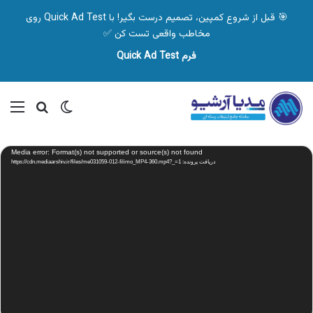
🎯 قبل از شروع کمپین، تصمیم درست بگیر! با Quick Ad Test روی
مخاطب واقعی تست کن ✅
فرم Quick Ad Test
تغییر پوسته
منو
جستجو ب
نمایشگر
Media error: Format(s) not supported or source(s) not found
ویدیو
دریافت پرونده: https://cdn.mediaarshiv.ir/files/me031059-012-filimo_MP4-360.mp4?_=1