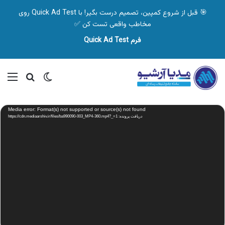
🎯 قبل از شروع کمپین، تصمیم درست بگیر! با Quick Ad Test روی
مخاطب واقعی تست کن ✅
فرم Quick Ad Test
تغییر پوسته
منو
جستجو ب
نمایشگر
Media error: Format(s) not supported or source(s) not found
ویدیو
دریافت پرونده: https://cdn.mediaarshiv.ir/files/ba990090-003_MP4-360.mp4?_=1