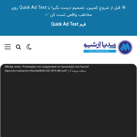
🎯 قبل از شروع کمپین، تصمیم درست بگیر! با Quick Ad Test روی
مخاطب واقعی تست کن ✅
فرم Quick Ad Test
تغییر پوسته
منو
جستجو ب
نمایشگر
Media error: Format(s) not supported or source(s) not found
ویدیو
دریافت پرونده: https://cdn.mediaarshiv.ir/files/fa930243-022_MP4-480.mp4?_=1