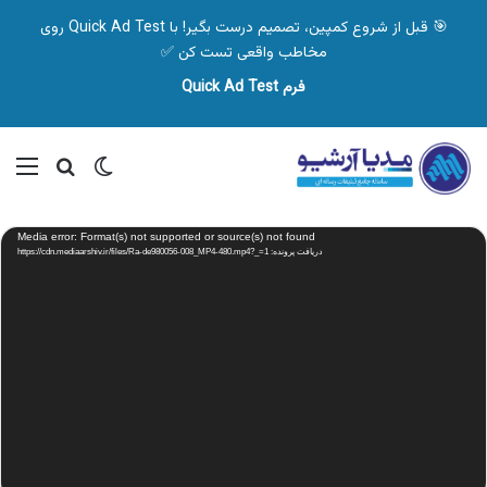
🎯 قبل از شروع کمپین، تصمیم درست بگیر! با Quick Ad Test روی
مخاطب واقعی تست کن ✅
فرم Quick Ad Test
تغییر پوسته
منو
جستجو ب
نمایشگر
Media error: Format(s) not supported or source(s) not found
ویدیو
دریافت پرونده: https://cdn.mediaarshiv.ir/files/Ra-de980056-008_MP4-480.mp4?_=1