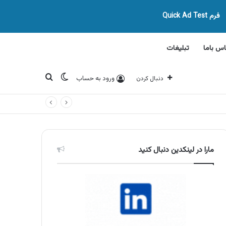
فرم Quick Ad Test
اس باما
تبلیغات
تغییر پوسته
جستجو برای
ورود به حساب
دنبال کردن
مارا در لینکدین دنبال کنید