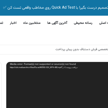
Quick Ad Test روی مخاطب واقعی تست کن ✅
اصلی
رسانه محیطی
آخرین آگهی ها
منتخبین ماه
اخبار
تم
وش اقساطی دوچرخه بدون پیش پرداخت
Media error: Format(s) not supported or source(s) not found
دریافت پرونده: https://cdn.mediaarshiv.ir/files/Ra-es960592-024_MP4-480.mp4?_=1