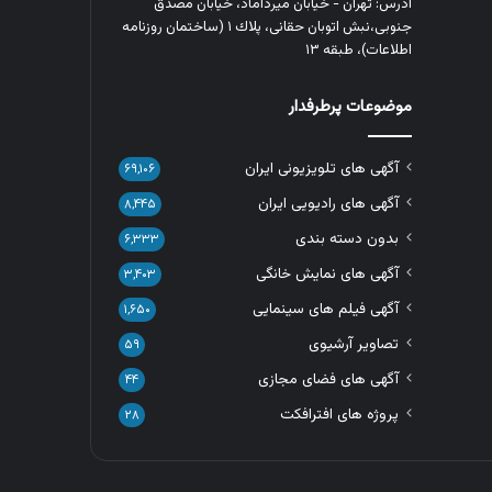
آدرس: تهران - خیابان میرداماد، خیابان مصدق
جنوبی،نبش اتوبان حقانی، پلاك ١ (ساختمان روزنامه
اطلاعات)، طبقه ۱۳
موضوعات پرطرفدار
آگهی های تلویزیونی ایران
۶۹,۱۰۶
آگهی های رادیویی ایران
۸,۴۴۵
بدون دسته بندی
۶,۳۳۳
آگهی های نمایش خانگی
۳,۴۰۳
آگهی فیلم های سینمایی
۱,۶۵۰
تصاویر آرشیوی
۵۹
آگهی های فضای مجازی
۴۴
پروژه های افترافکت
۲۸