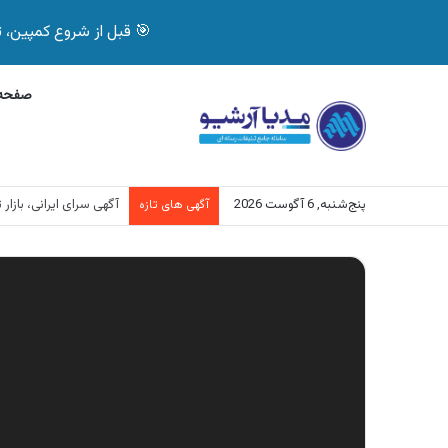
🎯 قبل از شروع کمپین، تصمیم درست بگیر! با 
صفحه 
پنج‌شنبه, 6 آگوست 2026
آگهی سرای ایرانی، فر
آگهی های تازه
نمایشگر
ویدیو