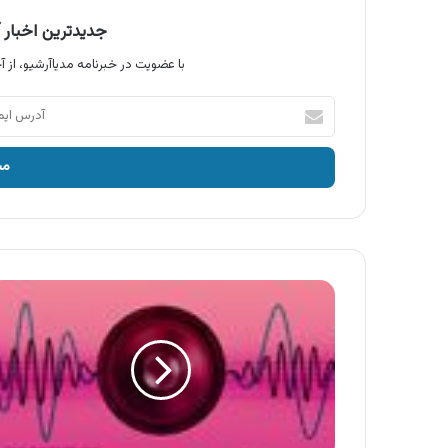
جدیدترین اخبار آ
با عضویت در خبرنامه مدیاآرشیو، از آخ
آدرس
ایمیل
خود
را
وارد
کنید
آگهی
محصولات
سارا
،
لحاف
و
روتختی
سارا