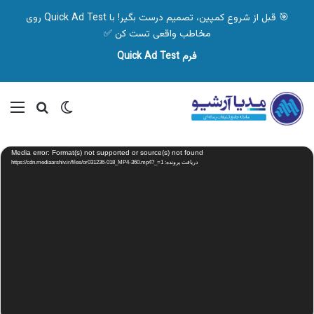
🎯 قبل از شروع کمپین، تصمیم درست بگیر! با Quick Ad Test روی
مخاطب واقعی تست کن ✅
فرم Quick Ad Test
تغییر پوسته
منو
جستجو ب
نمایشگر
Media error: Format(s) not supported or source(s) not found
ویدیو
دریافت پرونده: https://cdn.mediaarshiv.ir/files/or031236-018_MP4-360.mp4?_=1