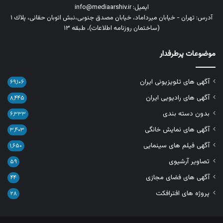
ایمیل: info@mediaarshiv.ir
آدرس: تهران - خیابان میرداماد، خیابان مصدق جنوبی،نبش اتوبان حقانی، پلاك ١
(ساختمان روزنامه اطلاعات)، طبقه ۱۳
موضوعات پرطرفدار
آگهی های تلویزیونی ایران
۶۹,۱۰۶
آگهی های رادیویی ایران
۸,۴۴۵
بدون دسته بندی
۶,۳۳۳
آگهی های نمایش خانگی
۳,۴۰۳
آگهی فیلم های سینمایی
۱,۶۵۰
تصاویر آرشیوی
۵۹
آگهی های فضای مجازی
۴۴
پروژه های افترافکت
۲۸