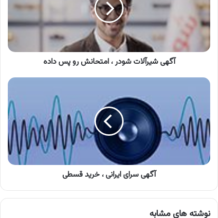
امتحانش
رو
پس
داده
آگهی شیرآلات شودر ، امتحانش رو پس داده
آگهی
سرای
ایرانی
،
خرید
قسطی
آگهی سرای ایرانی ، خرید قسطی
نوشته های مشابه