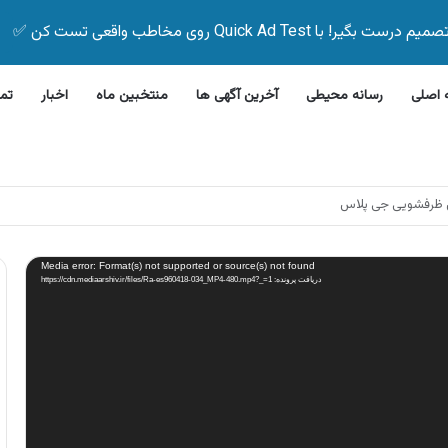
Quick Ad Test روی مخاطب واقعی تست کن ✅
اصلی
رسانه محیطی
آخرین آگهی ها
منتخبین ماه
اخبار
تم
این بیمه زیر ۵ دقیقه
Media error: Format(s) not supported or source(s) not found
دریافت پرونده: https://cdn.mediaarshiv.ir/files/Ra-es960418-034_MP4-480.mp4?_=1