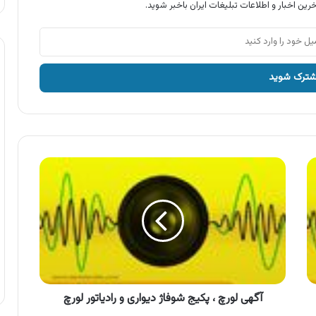
رین اخبار و اطلاعات تبلیغات ایران باخبر شوید.
آگهی
لورچ
،
پکیج
شوفاژ
دیواری
و
رادیاتور
لورچ
آگهی لورچ ، پکیج شوفاژ دیواری و رادیاتور لورچ