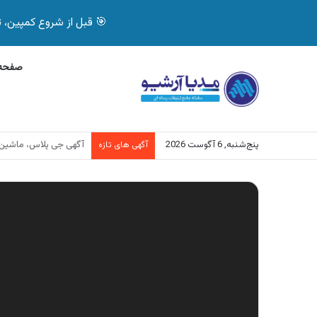
🎯 قبل از شروع کمپین، تصمیم درست بگیر! با 
صفحه 
پنج‌شنبه, 6 آگوست 2026
آگهی بیمه دات کام، خرید آنل
آگهی های تازه
نمایشگر
ویدیو