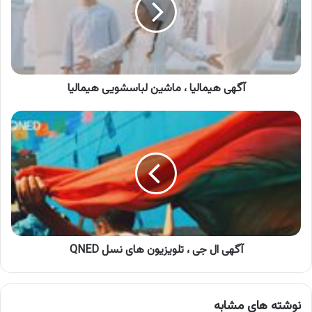
لباسشویی
هیمالیا
آگهی هیمالیا ، ماشین لباسشویی هیمالیا
آگهی
ال
جی
،
تلویزیون
های
نسل
QNED
آگهی ال جی ، تلویزیون های نسل QNED
نوشته های مشابه