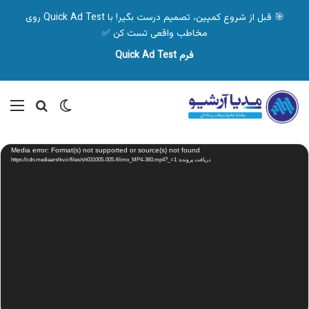
🎯 قبل از شروع کمپین، تصمیم درست بگیر! با Quick Ad Test روی
مخاطب واقعی تست کن ✅
فرم Quick Ad Test
تغییر پوسته
منو
جستجو ب
نمایشگر
Media error: Format(s) not supported or source(s) not found
ویدیو
دریافت پرونده: https://cdn.mediaarshiv.ir/files/sh031005-005-filimo_MP4-360.mp4?_=1