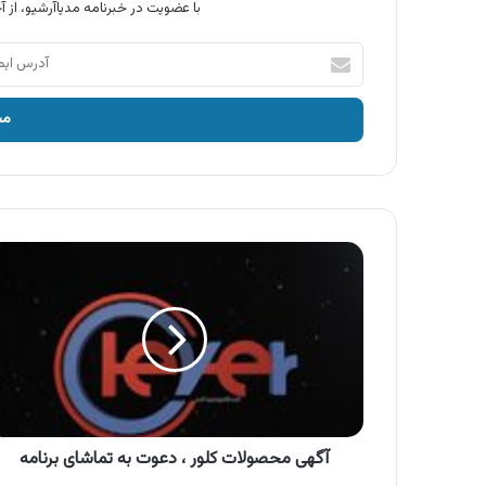
با عضویت در خبرنامه مدیاآرشیو، از آخ
آدرس
ایمیل
خود
را
وارد
کنید
آگهی
محصولات
کلور
،
دعوت
به
تماشای
برنامه
آگهی محصولات کلور ، دعوت به تماشای برنامه