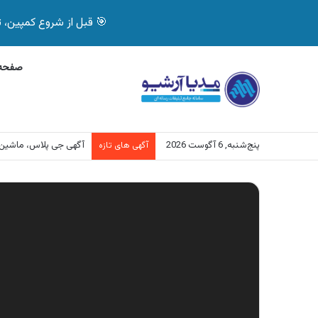
🎯 قبل از شروع کمپین، تصمیم درست بگیر! با 
صفحه 
پنج‌شنبه, 6 آگوست 2026
آگهی بیمه دات کام، خرید آنل
آگهی های تازه
نمایشگر
ویدیو