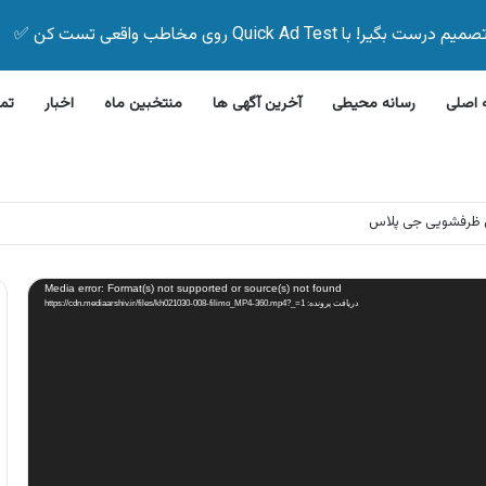
Quick Ad Test روی مخاطب واقعی تست کن ✅
اصلی
رسانه محیطی
آخرین آگهی ها
منتخبین ماه
اخبار
تم
این بیمه زیر ۵ دقیقه
Media error: Format(s) not supported or source(s) not found
دریافت پرونده: https://cdn.mediaarshiv.ir/files/kh021030-008-filimo_MP4-360.mp4?_=1