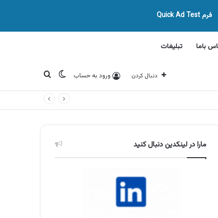
فرم Quick Ad Test
اس باما
تبلیغات
تغییر پوسته
جستجو برای
ورود به حساب
دنبال کردن
مارا در لینکدین دنبال کنید