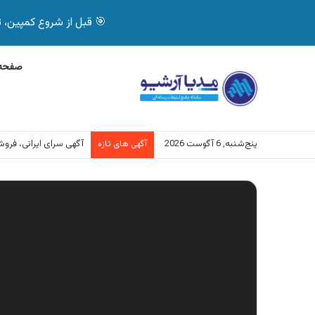
🎯 قبل از شروع کمپین، تصمیم درست بگیر! با 
صفحه 
پنج‌شنبه, 6 آگوست 2026
آگهی سرای ایرانی، فر
آگهی های تازه
نمایشگر
ویدیو