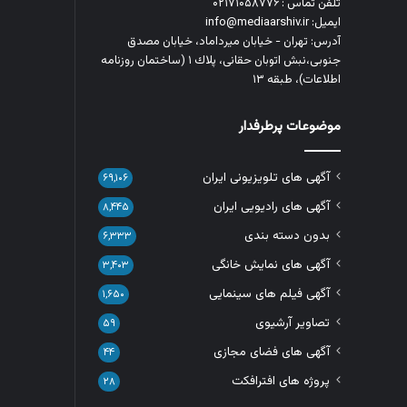
تلفن تماس : ۰۲۱۷۱۰۵۸۷۷۶
ایمیل: info@mediaarshiv.ir
آدرس: تهران - خیابان میرداماد، خیابان مصدق
جنوبی،نبش اتوبان حقانی، پلاك ١ (ساختمان روزنامه
اطلاعات)، طبقه ۱۳
موضوعات پرطرفدار
آگهی های تلویزیونی ایران
۶۹,۱۰۶
آگهی های رادیویی ایران
۸,۴۴۵
بدون دسته بندی
۶,۳۳۳
آگهی های نمایش خانگی
۳,۴۰۳
آگهی فیلم های سینمایی
۱,۶۵۰
تصاویر آرشیوی
۵۹
آگهی های فضای مجازی
۴۴
پروژه های افترافکت
۲۸