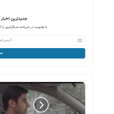
جدیدترین اخبار آ
با عضویت در خبرنامه مدیاآرشیو، از آخ
آدرس
ایمیل
خود
را
وارد
کنید
نیروی
انتظامی
،
هنگام
رانندگی
پیامک