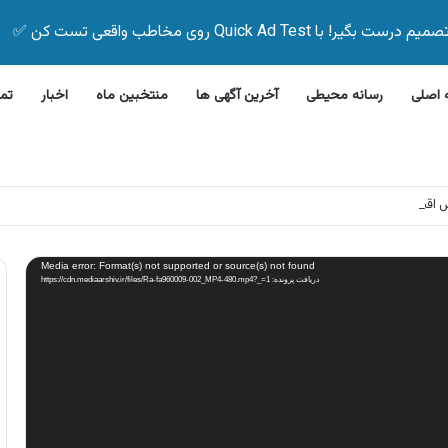
Quick Ad Test روی مخاطب واقعی تست کن ✅
اصلی
رسانه محیطی
آخرین آگهی ها
منتخبین ماه
اخبار
تم
وش اقساطی دوچرخه بدون پیش پرداخت
Media error: Format(s) not supported or source(s) not found
دریافت پرونده: https://cdn.mediaarshiv.ir/files/Ra-fa960009-002_MP4-480.mp4?_=1