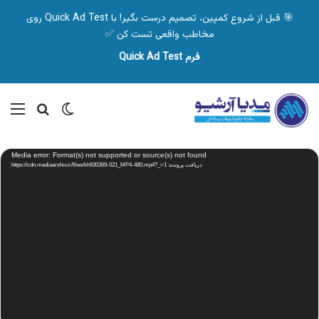
🎯 قبل از شروع کمپین، تصمیم درست بگیر! با Quick Ad Test روی
مخاطب واقعی تست کن ✅
فرم Quick Ad Test
تغییر پوسته
منو
جستجو ب
نمایشگر
Media error: Format(s) not supported or source(s) not found
ویدیو
دریافت پرونده: https://cdn.mediaarshiv.ir/files/kh930369-021_MP4-480.mp4?_=1