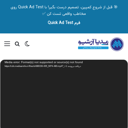
🎯 قبل از شروع کمپین، تصمیم درست بگیر! با Quick Ad Test روی
مخاطب واقعی تست کن ✅
فرم Quick Ad Test
تغییر پوسته
منو
جستجو ب
نمایشگر
Media error: Format(s) not supported or source(s) not found
ویدیو
دریافت پرونده: https://cdn.mediaarshiv.ir/files/sh980150-005_MP4-480.mp4?_=1