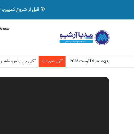
🎯 قبل از شروع کمپین، تصمیم درست بگیر! با 
صفحه 
پنج‌شنبه, 6 آگوست 2026
آگهی بیمه دات کام، خرید آنل
آگهی های تازه
نمایشگر
ویدیو