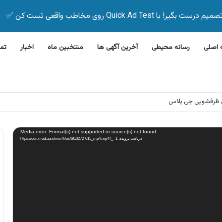
Quick Ad Test روی مخاطب واقعی تست کن ✅
اصلی
رسانه محیطی
آخرین آگهی ها
منتخبین ماه
اخبار
تم
این بیمه زیر ۵ دقیقه
Media error: Format(s) not supported or source(s) not found
دریافت پرونده: https://cdn.mediaarshiv.ir/files/t910272-015_mp4.mp4?_=1