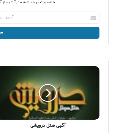
با عضویت در خبرنامه مدیاآرشیو، از آخ
آدرس
ایمیل
خود
را
وارد
کنید
آگهی
هتل
درویشی
آگهی هتل درویشی