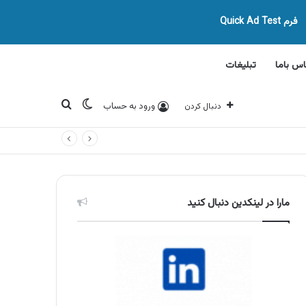
فرم Quick Ad Test
اس باما
تبلیغات
تغییر پوسته
جستجو برای
ورود به حساب
دنبال کردن
مارا در لینکدین دنبال کنید