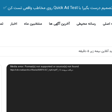
Quick Ad Test روی مخاطب واقعی تست کن ✅
اصلی
رسانه محیطی
آخرین آگهی ها
منتخبین ماه
اخبار
تم
این بیمه زیر ۵ دقیقه
Media error: Format(s) not supported or source(s) not found
دریافت پرونده: https://cdn.mediaarshiv.ir/files/es910674-017_mp4.mp4?_=1