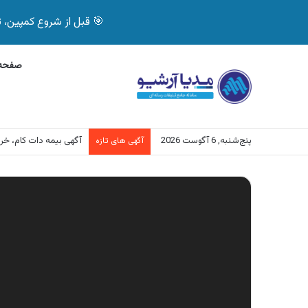
🎯 قبل از شروع کمپین، تصمیم درست بگیر! با 
صفحه 
پنج‌شنبه, 6 آگوست 2026
آگهی بیمه دات کام، خرید آنل
آگهی های تازه
نمایشگر
ویدیو