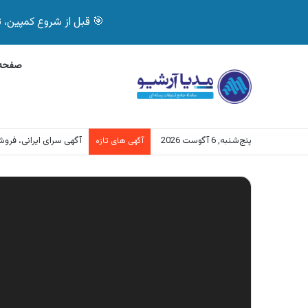
🎯 قبل از شروع کمپین، تصمیم درست بگیر! با 
صفحه 
پنج‌شنبه, 6 آگوست 2026
آگهی سرای ایرانی، فر
آگهی های تازه
نمایشگر
ویدیو