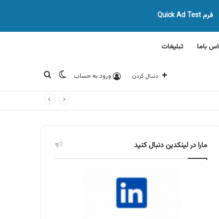
فرم Quick Ad Test
اس باما
تبلیغات
تغییر پوسته
جستجو برای
ورود به حساب
دنبال کردن
مارا در لینکدین دنبال کنید