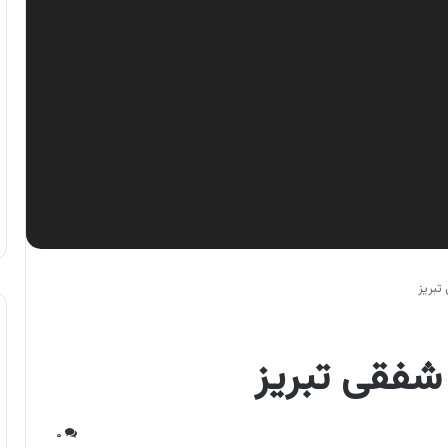
تبریز
شفقی تبریز
۰