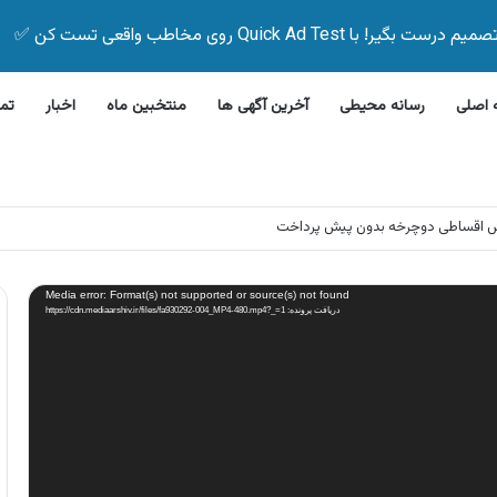
Quick Ad Test روی مخاطب واقعی تست کن ✅
اصلی
رسانه محیطی
آخرین آگهی ها
منتخبین ماه
اخبار
تم
وش اقساطی دوچرخه بدون پیش پرداخت
Media error: Format(s) not supported or source(s) not found
دریافت پرونده: https://cdn.mediaarshiv.ir/files/fa930292-004_MP4-480.mp4?_=1