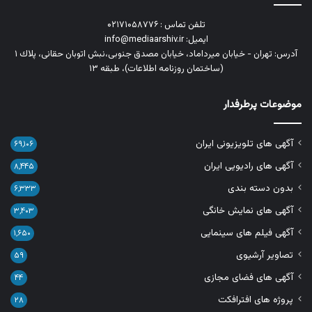
تلفن تماس : ۰۲۱۷۱۰۵۸۷۷۶
ایمیل: info@mediaarshiv.ir
آدرس: تهران - خیابان میرداماد، خیابان مصدق جنوبی،نبش اتوبان حقانی، پلاك ١
(ساختمان روزنامه اطلاعات)، طبقه ۱۳
موضوعات پرطرفدار
آگهی های تلویزیونی ایران
۶۹,۱۰۶
آگهی های رادیویی ایران
۸,۴۴۵
بدون دسته بندی
۶,۳۳۳
آگهی های نمایش خانگی
۳,۴۰۳
آگهی فیلم های سینمایی
۱,۶۵۰
تصاویر آرشیوی
۵۹
آگهی های فضای مجازی
۴۴
پروژه های افترافکت
۲۸