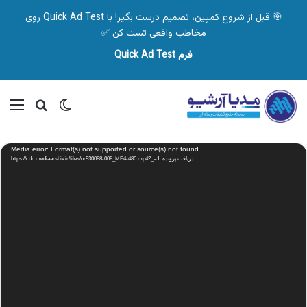
🎯 قبل از شروع کمپین، تصمیم درست بگیر! با Quick Ad Test روی
مخاطب واقعی تست کن ✅
فرم Quick Ad Test
تغییر پوسته
منو
جستجو ب
نمایشگر
Media error: Format(s) not supported or source(s) not found
ویدیو
دریافت پرونده: https://cdn.mediaarshiv.ir/files/or930088-008_MP4-480.mp4?_=1