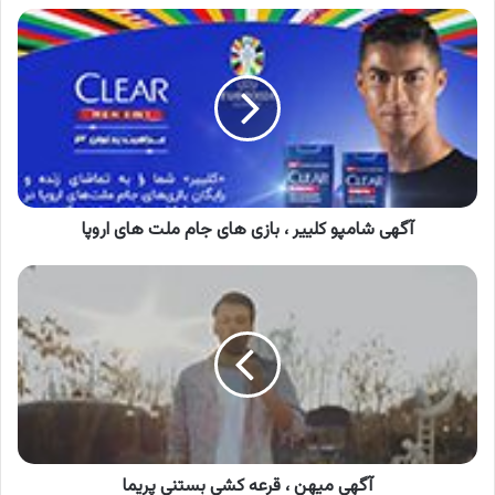
آگهی
شامپو
کلییر
،
بازی
های
جام
ملت
های
اروپا
آگهی شامپو کلییر ، بازی های جام ملت های اروپا
آگهی
میهن
،
قرعه
کشی
بستنی
پریما
آگهی میهن ، قرعه کشی بستنی پریما