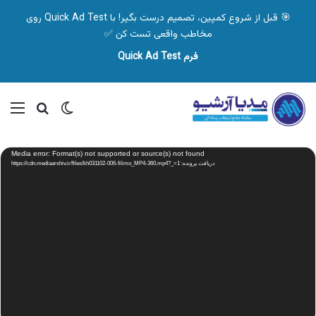
🎯 قبل از شروع کمپین، تصمیم درست بگیر! با Quick Ad Test روی
مخاطب واقعی تست کن ✅
فرم Quick Ad Test
تغییر پوسته
منو
جستجو ب
نمایشگر
Media error: Format(s) not supported or source(s) not found
ویدیو
دریافت پرونده: https://cdn.mediaarshiv.ir/files/kh031102-006-filimo_MP4-360.mp4?_=1