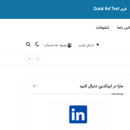
فرم Quick Ad Test
اس باما
تبلیغات
تغییر پوسته
جستجو برای
ورود به حساب
دنبال کردن
مارا در لینکدین دنبال کنید