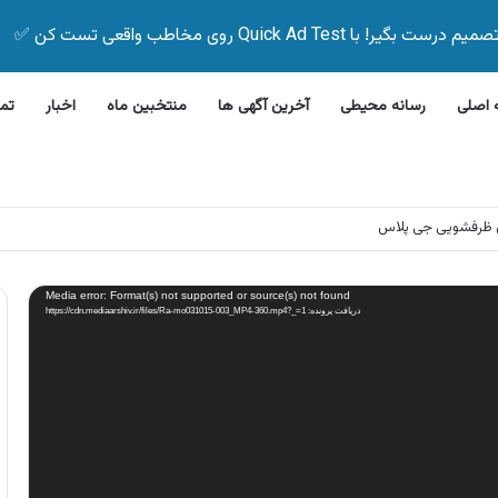
Quick Ad Test روی مخاطب واقعی تست کن ✅
اصلی
رسانه محیطی
آخرین آگهی ها
منتخبین ماه
اخبار
تم
 ظرفشویی جی پلاس
Media error: Format(s) not supported or source(s) not found
دریافت پرونده: https://cdn.mediaarshiv.ir/files/Ra-mo031015-003_MP4-360.mp4?_=1