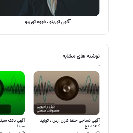
آگهی تورینو ، قهوه تورینو
نوشته های مشابه
آگهی نساجی جلفا کاران ارس ، تولید
آگهی بانک سینا
کننده نخ
سینا