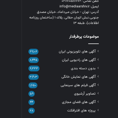
تلفن تماس : ۰۲۱۷۱۰۵۸۷۷۶
ایمیل: info@mediaarshiv.ir
آدرس: تهران - خیابان میرداماد، خیابان مصدق
جنوبی،نبش اتوبان حقانی، پلاك ١ (ساختمان روزنامه
اطلاعات)، طبقه ۱۳
موضوعات پرطرفدار
آگهی های تلویزیونی ایران
۶۹,۱۰۶
آگهی های رادیویی ایران
۸,۴۴۵
بدون دسته بندی
۶,۳۳۳
آگهی های نمایش خانگی
۳,۴۰۳
آگهی فیلم های سینمایی
۱,۶۵۰
تصاویر آرشیوی
۵۹
آگهی های فضای مجازی
۴۴
پروژه های افترافکت
۲۸