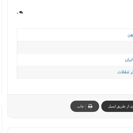
۰
هن
یران
 تنقلات
ی از طریق ایمیل
چاپ