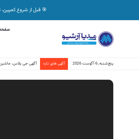
🎯 قبل از شروع کمپین، تصمیم درست بگیر! با 
صفحه 
پنج‌شنبه, 6 آگوست 2026
آگهی جی پلاس، ماشین
آگهی های تازه
نمایشگر
ویدیو