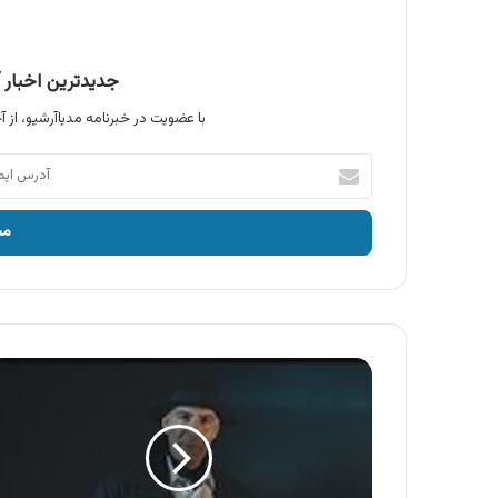
جدیدترین اخبار آ
با عضویت در خبرنامه مدیاآرشیو، از آخ
آدرس
ایمیل
خود
را
وارد
کنید
آگهی
تورینو
،
قهوه
تورینو