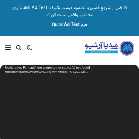
🎯 قبل از شروع کمپین، تصمیم درست بگیر! با Quick Ad Test روی
مخاطب واقعی تست کن ✅
فرم Quick Ad Test
تغییر پوسته
منو
جستجو ب
نمایشگر
Media error: Format(s) not supported or source(s) not found
ویدیو
دریافت پرونده: https://cdn.mediaarshiv.ir/files/or930422-042_MP4-480.mp4?_=1