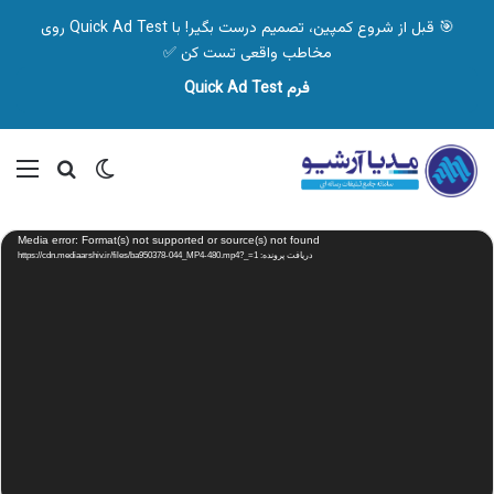
🎯 قبل از شروع کمپین، تصمیم درست بگیر! با Quick Ad Test روی
مخاطب واقعی تست کن ✅
فرم Quick Ad Test
تغییر پوسته
منو
جستجو ب
نمایشگر
Media error: Format(s) not supported or source(s) not found
ویدیو
دریافت پرونده: https://cdn.mediaarshiv.ir/files/ba950378-044_MP4-480.mp4?_=1