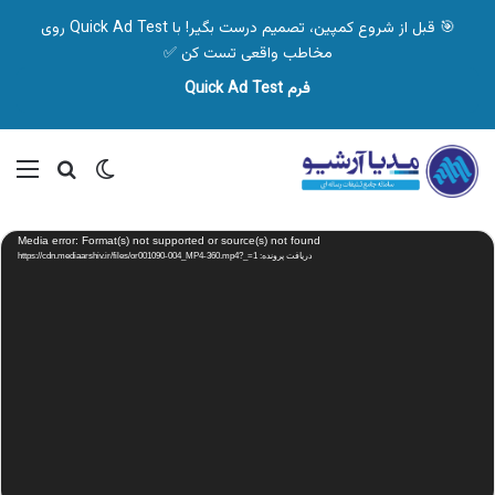
🎯 قبل از شروع کمپین، تصمیم درست بگیر! با Quick Ad Test روی
مخاطب واقعی تست کن ✅
فرم Quick Ad Test
تغییر پوسته
منو
جستجو ب
نمایشگر
Media error: Format(s) not supported or source(s) not found
ویدیو
دریافت پرونده: https://cdn.mediaarshiv.ir/files/or001090-004_MP4-360.mp4?_=1