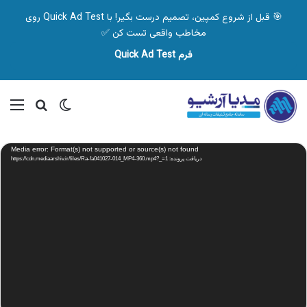
🎯 قبل از شروع کمپین، تصمیم درست بگیر! با Quick Ad Test روی
مخاطب واقعی تست کن ✅
فرم Quick Ad Test
تغییر پوسته
منو
جستجو ب
نمایشگر
Media error: Format(s) not supported or source(s) not found
ویدیو
دریافت پرونده: https://cdn.mediaarshiv.ir/files/Ra-fa041027-014_MP4-360.mp4?_=1