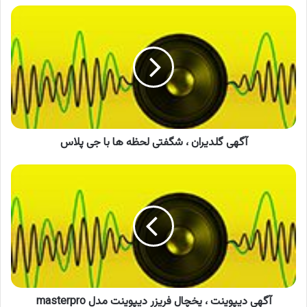
آگهی
گلدیران
،
شگفتی
لحظه
ها
با
جی
پلاس
آگهی گلدیران ، شگفتی لحظه ها با جی پلاس
آگهی
دیپوینت
،
یخچال
فریزر
دیپوینت
مدل
masterpro
آگهی دیپوینت ، یخچال فریزر دیپوینت مدل masterpro