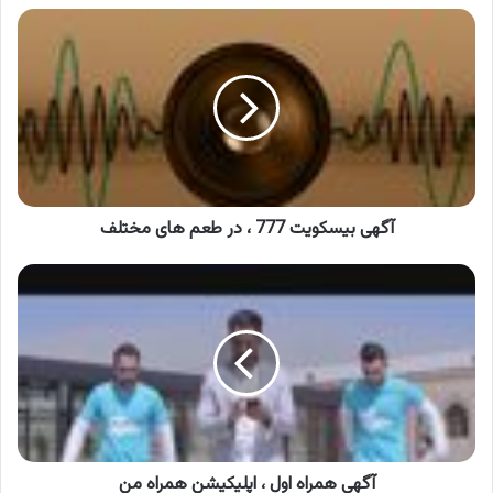
آگهی
بیسکویت
777
،
در
طعم
های
مختلف
آگهی بیسکویت 777 ، در طعم های مختلف
آگهی
همراه
اول
،
اپلیکیشن
همراه
من
آگهی همراه اول ، اپلیکیشن همراه من