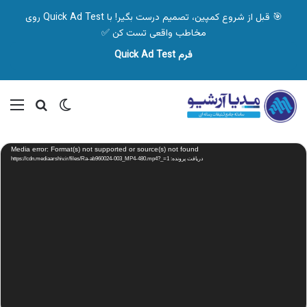
🎯 قبل از شروع کمپین، تصمیم درست بگیر! با Quick Ad Test روی
مخاطب واقعی تست کن ✅
فرم Quick Ad Test
تغییر پوسته
منو
جستجو ب
نمایشگر
Media error: Format(s) not supported or source(s) not found
ویدیو
دریافت پرونده: https://cdn.mediaarshiv.ir/files/Ra-ab960024-003_MP4-480.mp4?_=1