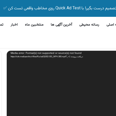
Quick Ad Test روی مخاطب واقعی تست کن ✅
اصلی
رسانه محیطی
آخرین آگهی ها
منتخبین ماه
اخبار
تم
این بیمه زیر ۵ دقیقه
Media error: Format(s) not supported or source(s) not found
دریافت پرونده: https://cdn.mediaarshiv.ir/files/Ra-ba011002-001_MP4-360.mp4?_=1