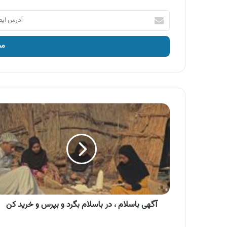
آدرس
ایمیل
خود
را
وارد
کنید
آگهی
باسلام
،
در
باسلام
بگرد
و
بپرس
و
خرید
آگهی باسلام ، در باسلام بگرد و بپرس و خرید کن
کن