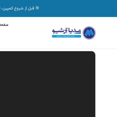
🎯 قبل از شروع کمپین، تصمیم درست بگیر! با 
صفحه 
پنج‌شنبه, 6 آگوست 2026
آگهی بیمه دات کام، خرید آنل
آگهی های تازه
نمایشگر
ویدیو