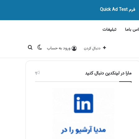
فرم Quick Ad Test
اس باما
تبلیغات
تغییر پوسته
جستجو برای
ورود به حساب
دنبال کردن
مارا در لینکدین دنبال کنید