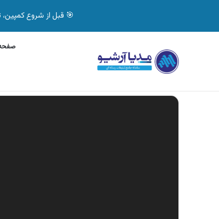
🎯 قبل از شروع کمپین، تصمیم درست بگیر! با 
صفحه 
یکشنبه, 9 آگوست 2026
آگهی بیمه دات کام، خرید آنلای
آگهی های تازه
نمایشگر
ویدیو