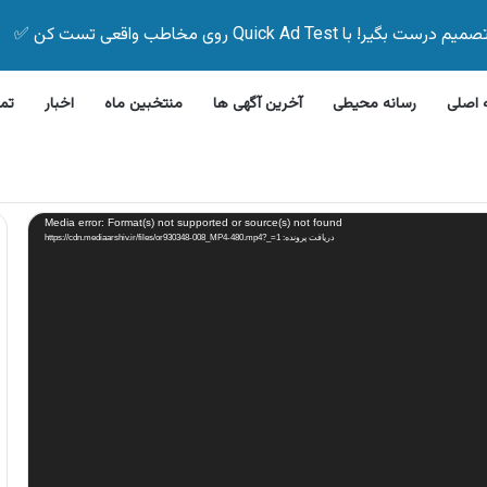
Quick Ad Test روی مخاطب واقعی تست کن ✅
اصلی
رسانه محیطی
آخرین آگهی ها
منتخبین ماه
اخبار
تم
ن بیمه زیر ۵ دقیقه
Media error: Format(s) not supported or source(s) not found
دریافت پرونده: https://cdn.mediaarshiv.ir/files/or930348-008_MP4-480.mp4?_=1